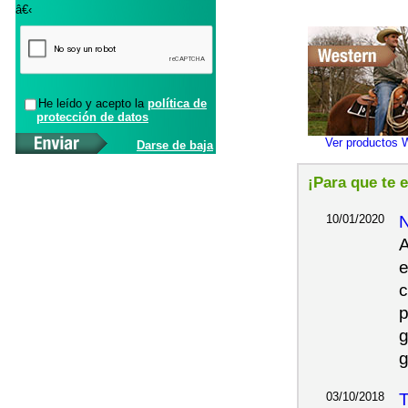
â€‹
He leído y acepto la
política de
protección de datos
Ver productos 
Darse de baja
¡Para que te 
10/01/2020
A
e
c
p
g
g
03/10/2018
T