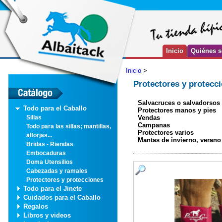
Inicio
Quiénes 
Inicio
>
Protectores y protecc
Salvacruces o salvadorsos
Todo para el Caballo
Protectores manos y pies
Vendas
Sillas
Campanas
Todo para las sillas; mantillas,
Protectores varios
alforjas...
Mantas de invierno, verano
Bridas - Riendas
Embocaduras
Doma Utensilios
Cabezadas y ramales
Protectores y protecciones
Todo para el Jinete
Cuidados para el Caballo
Regalos
Libros y videos