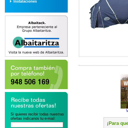
Instalaciones
V
Si quieres recibir todas nuestras
ofertas indícanos tu e-mail:
¡Para que