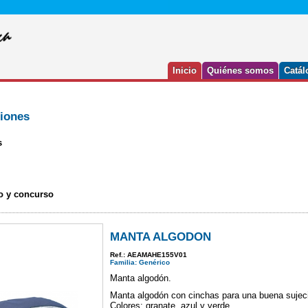
Inicio
Quiénes somos
Catál
ciones
s
o y concurso
MANTA ALGODON
Ref.: AEAMAHE155V01
Familia: Genérico
Manta algodón.
Manta algodón con cinchas para una buena sujec
Colores; granate, azul y verde.