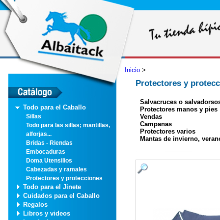
Inicio
>
Protectores y protec
Salvacruces o salvadorso
Todo para el Caballo
Protectores manos y pies
Vendas
Sillas
Campanas
Todo para las sillas; mantillas,
Protectores varios
alforjas...
Mantas de invierno, veran
Bridas - Riendas
Embocaduras
Doma Utensilios
Cabezadas y ramales
Protectores y protecciones
Todo para el Jinete
Cuidados para el Caballo
Regalos
Libros y videos