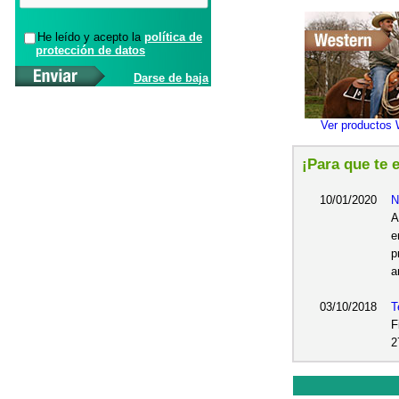
He leído y acepto la
política de
protección de datos
Darse de baja
Ver productos 
¡Para que te 
10/01/2020
N
A
e
p
a
03/10/2018
T
F
2