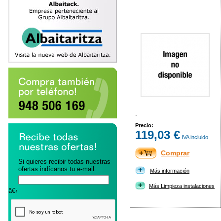
.
Precio:
119,03 €
IVA incluido
Comprar
Si quieres recibir todas nuestras
ofertas indícanos tu e-mail:
Más información
Más Limpieza instalaciones
â€‹