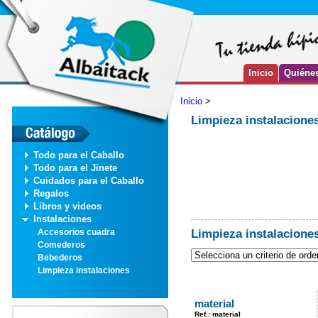
Inicio
Quiéne
Inicio
>
Limpieza instalacione
Todo para el Caballo
Todo para el Jinete
Cuidados para el Caballo
Regalos
Libros y videos
Instalaciones
Limpieza instalacione
Accesorios cuadra
Comederos
Bebederos
Limpieza instalaciones
material
Ref.: material