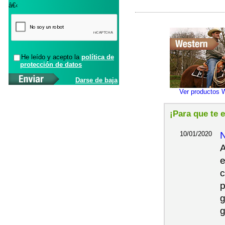
â€‹
He leído y acepto la
política de
protección de datos
Darse de baja
Ver productos 
¡Para que te 
10/01/2020
A
e
c
p
g
g