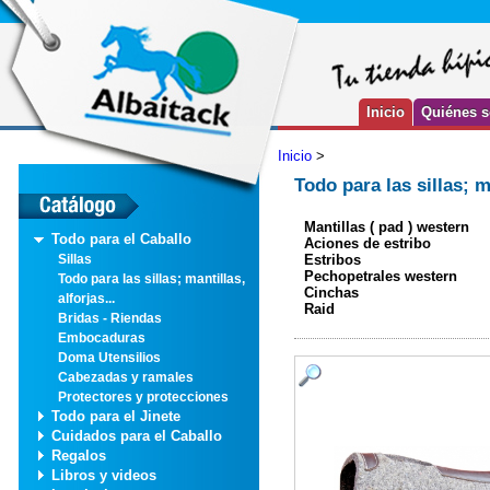
Inicio
Quiénes 
Inicio
>
Todo para las sillas; ma
Mantillas ( pad ) western
Todo para el Caballo
Aciones de estribo
Estribos
Sillas
Pechopetrales western
Todo para las sillas; mantillas,
Cinchas
alforjas...
Raid
Bridas - Riendas
Embocaduras
Doma Utensilios
Cabezadas y ramales
Protectores y protecciones
Todo para el Jinete
Cuidados para el Caballo
Regalos
Libros y videos