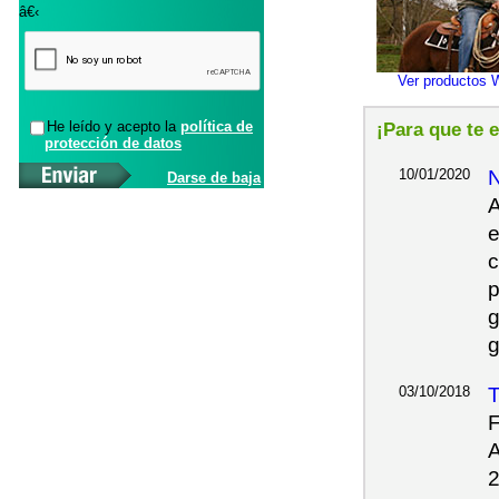
â€‹
Ver productos 
He leído y acepto la
política de
¡Para que te 
protección de datos
10/01/2020
Darse de baja
A
e
c
p
g
g
03/10/2018
T
F
A
2