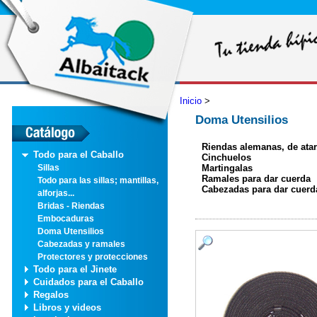
Inicio
>
Doma Utensilios
Riendas alemanas, de atar.
Todo para el Caballo
Cinchuelos
Martingalas
Sillas
Ramales para dar cuerda
Todo para las sillas; mantillas,
Cabezadas para dar cuerd
alforjas...
Bridas - Riendas
Embocaduras
Doma Utensilios
Cabezadas y ramales
Protectores y protecciones
Todo para el Jinete
Cuidados para el Caballo
Regalos
Libros y videos